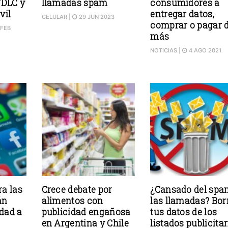
TDLC y
llamadas spam
consumidores a
vil
entregar datos,
CELULAR
|
29 JUN 2023
comprar o pagar 
 FEB
más
NOTICIAS
|
4 AGO 2021
a las
Crece debate por
¿Cansado del spa
án
alimentos con
las llamadas? Bor
idad a
publicidad engañosa
tus datos de los
en Argentina y Chile
listados publicita