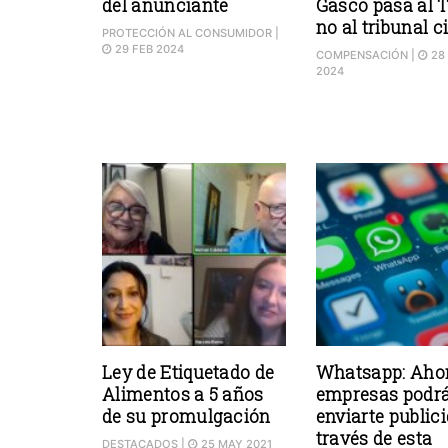
del anunciante
Gasco pasa al 
no al tribunal ci
PROTECCIÓN AL CONSUMIDOR
|
29 FEB 2024
COMPENSACIÓN
|
28
2024
Ley de Etiquetado de
Whatsapp: Ahor
Alimentos a 5 años
empresas podr
de su promulgación
enviarte public
través de esta
DESTACADOS
|
25 MAY 2021