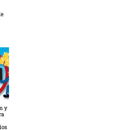
de
m y
ra
rios