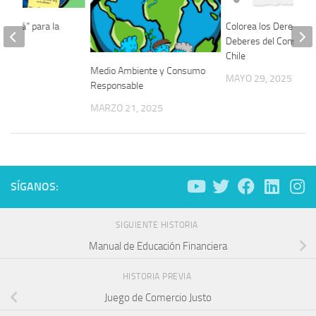
 Mamá” para la
Colorea los Derechos 
idad
Deberes del Consumid
Chile
2025
Medio Ambiente y Consumo
MAYO 29, 2025
Responsable
MARZO 21, 2025
SÍGANOS:
SIGUIENTE HISTORIA
Manual de Educación Financiera
HISTORIA PREVIA
Juego de Comercio Justo