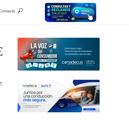
Contacto
E
e: