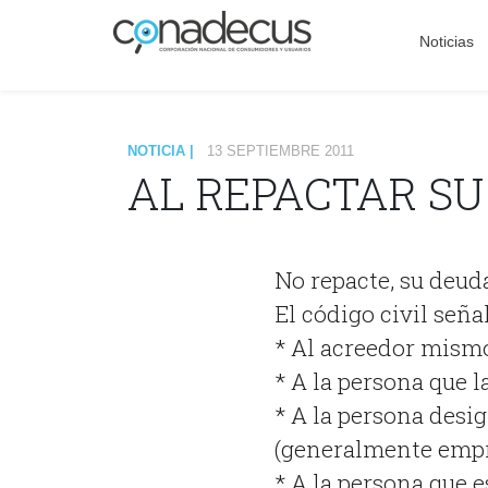
Noticias
NOTICIA |
13 SEPTIEMBRE 2011
AL REPACTAR SU
No repacte, su deuda
El código civil seña
* Al acreedor mism
* A la persona que la
* A la persona desig
(generalmente empr
* A la persona que e