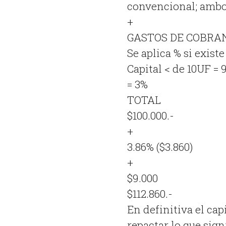
convencional; ambo
+
GASTOS DE COBRA
Se aplica % si existe
Capital < de 10UF = 
= 3%
TOTAL
$100.000.-
+
3.86% ($3.860)
+
$9.000
$112.860.-
En definitiva el cap
repactar lo que sign