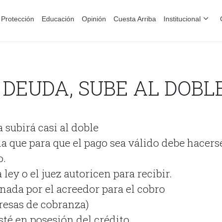
Protección
Educación
Opinión
Cuesta Arriba
Institucional
 DEUDA, SUBE AL DOBL
 subirá casi al doble
la que para que el pago sea válido debe hacers
o.
 ley o el juez autoricen para recibir.
nada por el acreedor para el cobro
esas de cobranza)
sté en posesión del crédito.