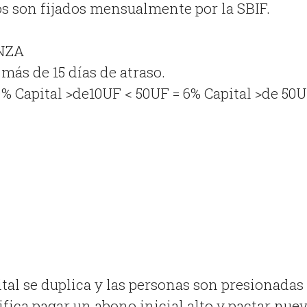
s son fijados mensualmente por la SBIF.
NZA
 más de 15 días de atraso.
9% Capital >de10UF < 50UF = 6% Capital >de 50
ital se duplica y las personas son presionadas
ifica pagar un abono inicial alto y pactar nue