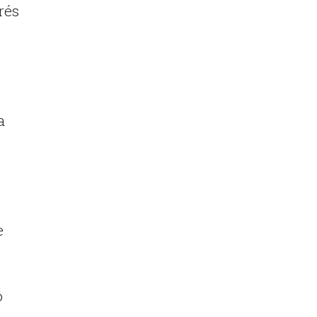
rés
a
e
o