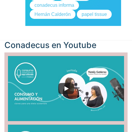
conadecus informa
Hernán Calderón
papel tissue
Conadecus en
Youtube