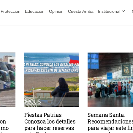
Protección
Educación
Opinión
Cuesta Arriba
Institucional
Fiestas Patrias:
Semana Santa:
son
Conozca los detalles
Recomendacione
como
para hacer reservas
para viajar este fi