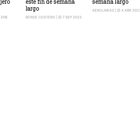
jero
este fin de semana
semana largo
largo
AEROLINEAS
|
4 ABR 202
 ENE
BORDE COSTERO
|
7 SEP 2023