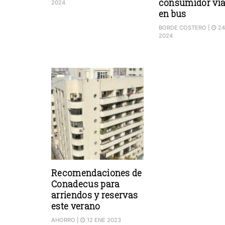
consumidor via
2024
en bus
BORDE COSTERO
|
24
2024
Recomendaciones de
Conadecus para
arriendos y reservas
este verano
AHORRO
|
12 ENE 2023