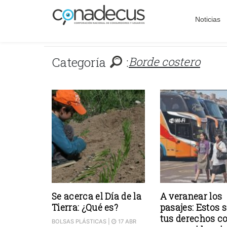
Noticias
Categoría
:
Borde costero
Se acerca el Día de la
A veranear los
Tierra: ¿Qué es?
pasajes: Estos 
tus derechos 
BOLSAS PLÁSTICAS
|
17 ABR