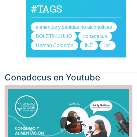
#TAGS
alimentos y bebidas no alcoholicas
BOLETÍN JULIO
conadecus
Hernán Calderón
INE
ipc
Conadecus en
Youtube