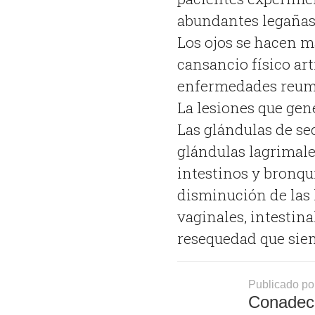
abundantes legañas 
Los ojos se hacen m
cansancio físico art
enfermedades reumá
La lesiones que gen
Las glándulas de se
glándulas lagrimales
intestinos y bronqu
disminución de las l
vaginales, intestina
resequedad que sien
Publicado po
Conadec