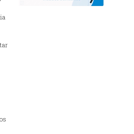
ia
tar
e
os