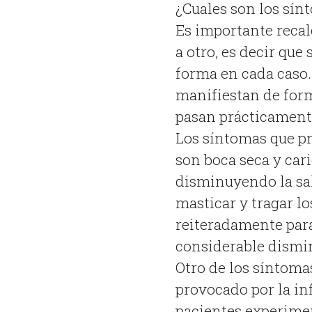
¿Cuales son los sín
Es importante recal
a otro, es decir qu
forma en cada caso.
manifiestan de form
pasan prácticament
Los síntomas que pr
son boca seca y cari
disminuyendo la sali
masticar y tragar l
reiteradamente para
considerable dismin
Otro de los síntomas
provocado por la in
pacientes experimen