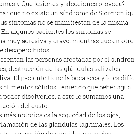
tomas y Que lesiones y afecciones provoca?
car que no existe un síndrome de Sjorgren ig
e sus síntomas no se manifiestan de la misma
 En algunos pacientes los síntomas se
a muy agresiva y grave, mientras que en otro
e desapercibidos.
esentan las personas afectadas por el síndro
es, destrucción de las glándulas salivales,
va. El paciente tiene la boca seca y le es difíc
os alimentos sólidos, teniendo que beber agua
 poder disolverlos, a esto le sumamos una
ución del gusto.
 más notorios es la sequedad de los ojos,
flamación de las glándulas lagrimales. Los
tan sensación de arenilla en sus ojos,