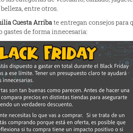
belleza, entre otros.
lia Cuesta Arriba
te entregan consejos para 
 gastes de forma innecesaria: