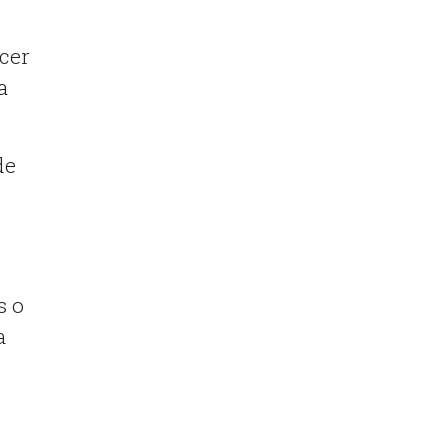
cer
a
de
s o
a