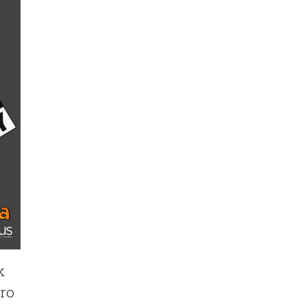
k
aro