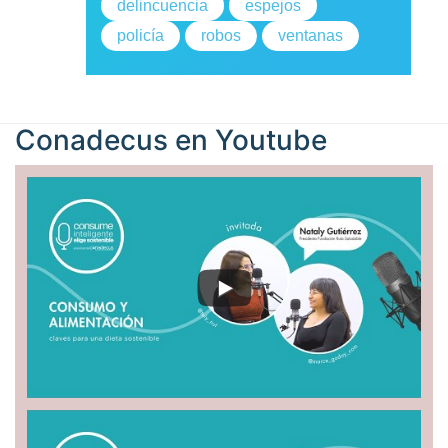
delincuencia
espejos
policía
robos
ventanas
Conadecus en
Youtube