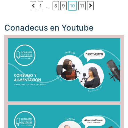
1
…
8
9
10
11
Conadecus en
Youtube