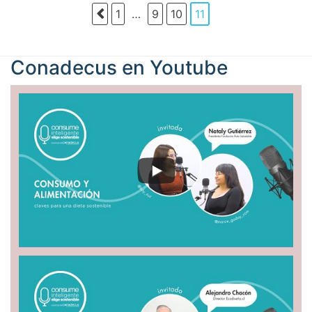
1
…
9
10
11
Conadecus en
Youtube