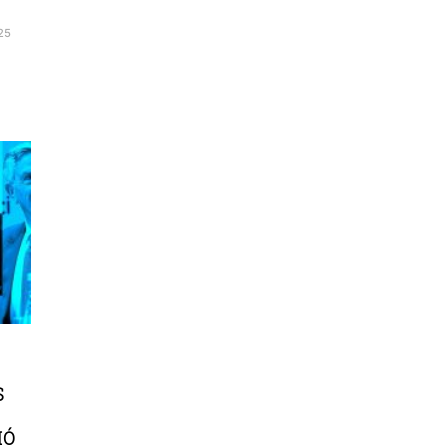
25
S
IÓ