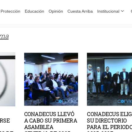
Protección
Educación
Opinión
Cuesta Arriba
Institucional
rma
CONADECUS LLEVÓ
CONADECUS ELIG
ERSE
A CABO SU PRIMERA
SU DIRECTORIO
ASAMBLEA
PARA EL PERIOD