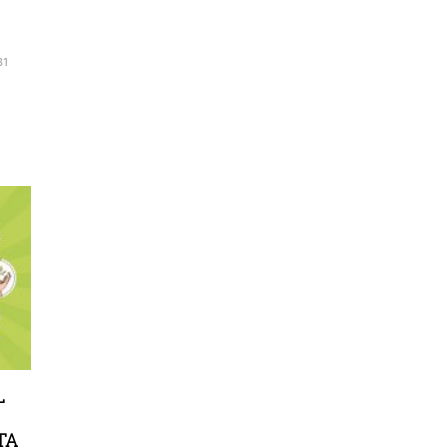
31
L
TA