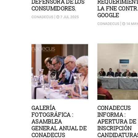
DEFENSORA DE LOS
REQUERIMIEN
CONSUMIDORES.
LA FNE CONTR
GOOGLE
CONADECUS
|
7 JUL 2025
CONADECUS
|
14 MAY
GALERÍA
CONADECUS
FOTOGRÁFICA :
INFORMA :
ASAMBLEA
APERTURA DE
GENERAL ANUAL DE
INSCRIPCIÓN
CONADECUS
CANDIDATURA