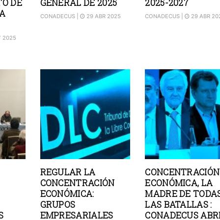
TO DE
GENERAL DE 2025
2025-2027
A
CONADECUS
|
29 ABR 2025
CONADECUS
|
29 ABR 20
 2025
REGULAR LA
CONCENTRACIÓN
CONCENTRACIÓN
ECONÓMICA, LA
ECONÓMICA:
MADRE DE TODA
GRUPOS
LAS BATALLAS :
S
EMPRESARIALES
CONADECUS ABR