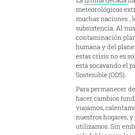
La
última década
ha
meteorológicos extr
muchas naciones , l
subsistencia. Al mi
contaminación plan
humana y del planet
estas crisis no es s
está socavando el p
Sostenible (ODS).
Para permanecer den
hacer cambios fund
viajamos, calentam
nuestros hogares, y
utilizamos. Sin emb