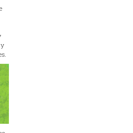
e
y
 y
es.