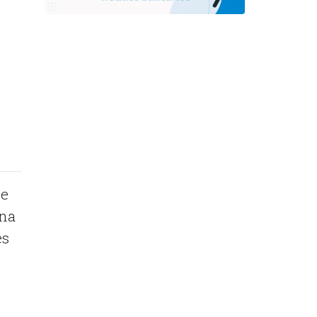
de
una
es