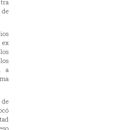
tra
 de
ios
 ex
los
 los
n a
ima
d de
vocó
rtad
reso