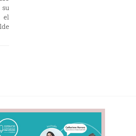
 su
 el
lde