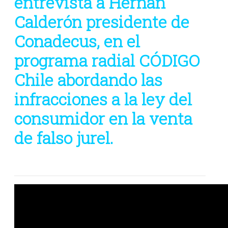
entrevista a Hernán
Calderón presidente de
Conadecus, en el
programa radial CÓDIGO
Chile abordando las
infracciones a la ley del
consumidor en la venta
de falso jurel.