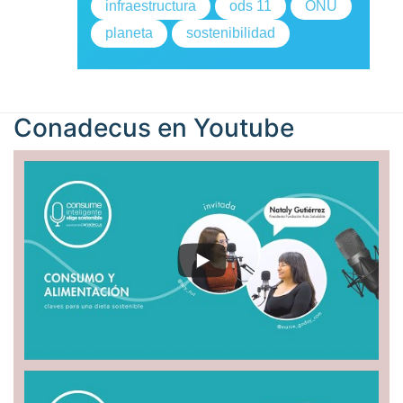
infraestructura
ods 11
ONU
planeta
sostenibilidad
Conadecus en
Youtube