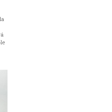
da
rá
le