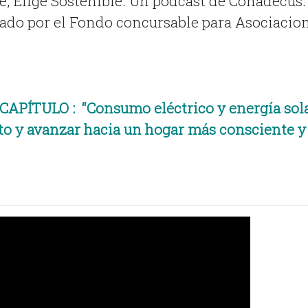
, Elige Sostenible. Un podcast de Conadecus.
ado por el Fondo concursable para Asociacio
CAPÍTULO : “
Consumo eléctrico y energía sola
to y avanzar hacia un hogar más consciente y