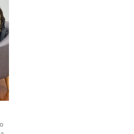
mo
la