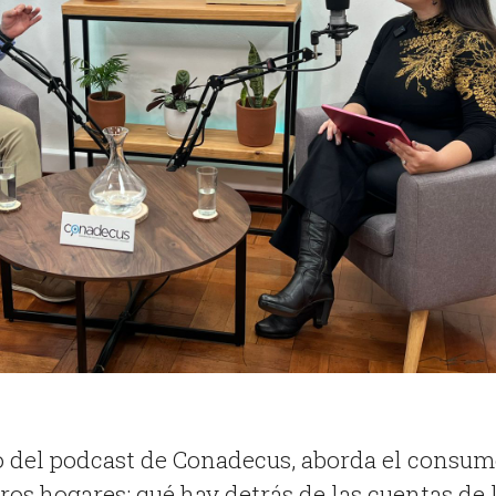
o del podcast de Conadecus, aborda el consu
os hogares: qué hay detrás de las cuentas de 