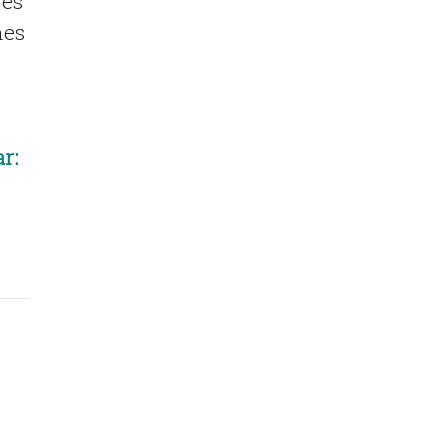
 es
nes
r: