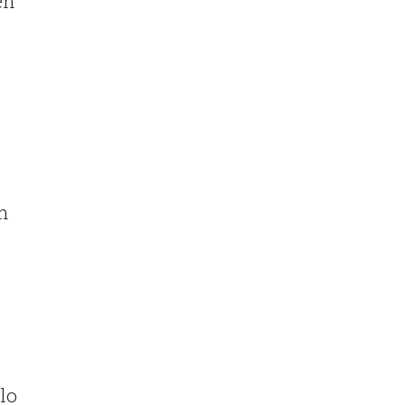
en
n
lo