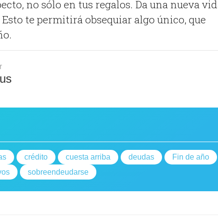
ecto, no sólo en tus regalos. Da una nueva vid
. Esto te permitirá obsequiar algo único, que
ño.
r
us
as
crédito
cuesta arriba
deudas
Fin de año
vos
sobreendeudarse