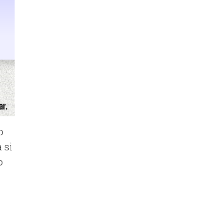
o
 si
o