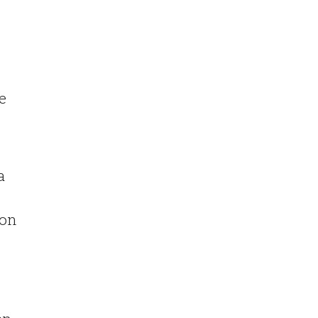
e
a
con