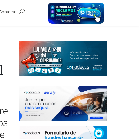
Contacto
l
re
os
te