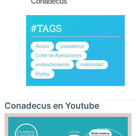
Conadecus
#TAGS
Acoso
conadecus
Corte de Apelaciones
endeudamiento
morosidad
Ripley
Conadecus en
Youtube