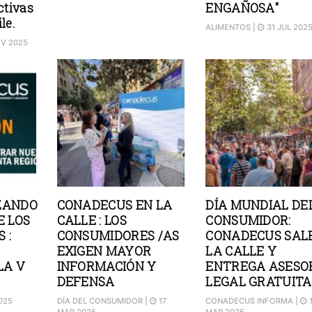
ctivas
ENGAÑOSA"
le.
ALIMENTOS
|
31 JUL 202
V 2025
ZANDO
CONADECUS EN LA
DÍA MUNDIAL DE
E LOS
CALLE : LOS
CONSUMIDOR:
 :
CONSUMIDORES /AS
CONADECUS SAL
EXIGEN MAYOR
LA CALLE Y
LA V
INFORMACIÓN Y
ENTREGA ASESO
DEFENSA
LEGAL GRATUITA
025
DÍA DEL CONSUMIDOR
|
17
CONADECUS INFORMA
|