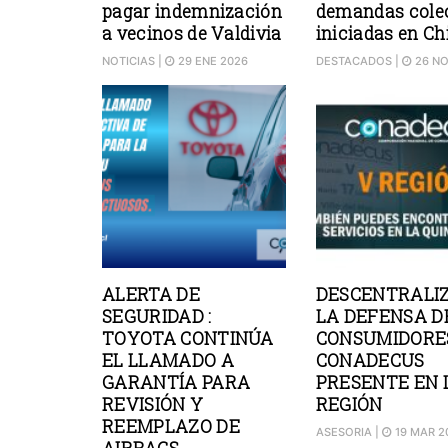
pagar indemnización
demandas cole
a vecinos de Valdivia
iniciadas en Chi
NOTICIAS
|
29 ENE 2026
DESTACADOS
|
26 NO
ALERTA DE
DESCENTRALI
SEGURIDAD :
LA DEFENSA D
TOYOTA CONTINÚA
CONSUMIDORES
EL LLAMADO A
CONADECUS
GARANTÍA PARA
PRESENTE EN 
REVISIÓN Y
REGIÓN
REEMPLAZO DE
ASESORIA
|
19 MAR 2