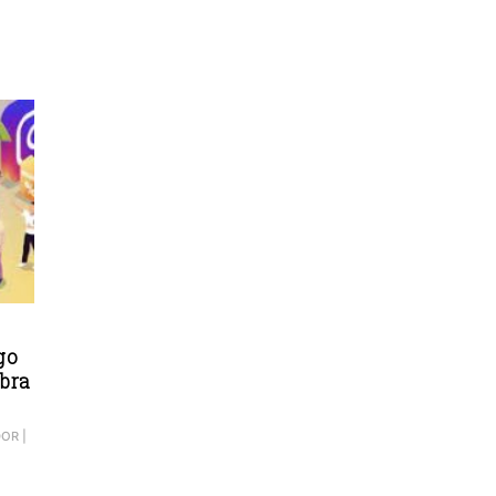
go
abra
DOR
|