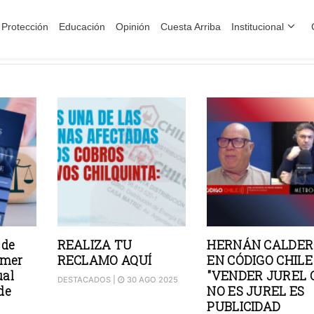
Protección
Educación
Opinión
Cuesta Arriba
Institucional
 de
REALIZA TU
HERNÁN CALDE
imer
RECLAMO AQUÍ
EN CÓDIGO CHILE 
ual
"VENDER JUREL 
DESTACADOS
|
30 AGO 2025
de
NO ES JUREL ES
PUBLICIDAD