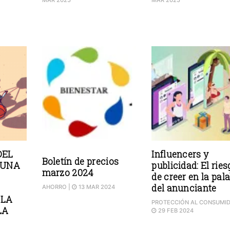
MAR 2025
MAR 2025
DEL
Influencers y
Boletín de precios
 UNA
publicidad: El ries
marzo 2024
de creer en la pal
del anunciante
AHORRO
|
13 MAR 2024
 LA
PROTECCIÓN AL CONSUMI
LA
29 FEB 2024