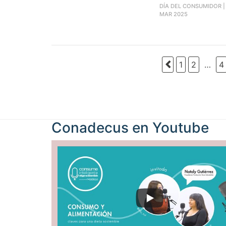
DÍA DEL CONSUMIDOR
MAR 2025
1
2
…
4
Conadecus en
Youtube