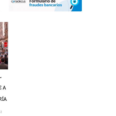
5
L
E A
RÍA
12