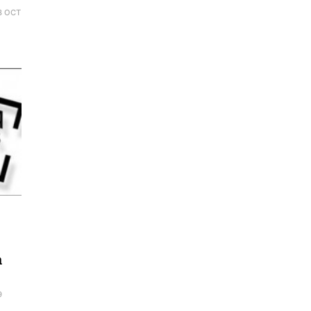
3 OCT
a
9