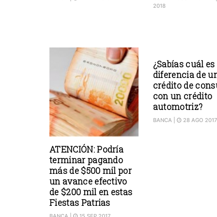
2018
¿Sabías cuál es 
diferencia de u
crédito de con
con un crédito
automotriz?
BANCA
|
28 AGO 2017
ATENCIÓN: Podría
terminar pagando
más de $500 mil por
un avance efectivo
de $200 mil en estas
Fiestas Patrias
BANCA
|
15 SEP 2017