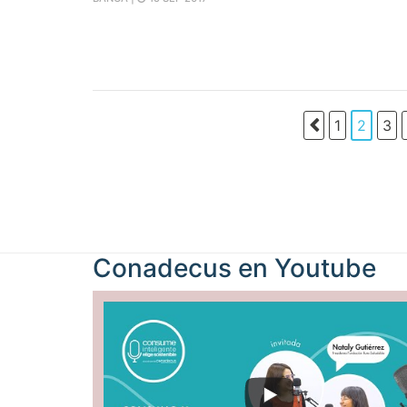
1
2
3
Conadecus en
Youtube