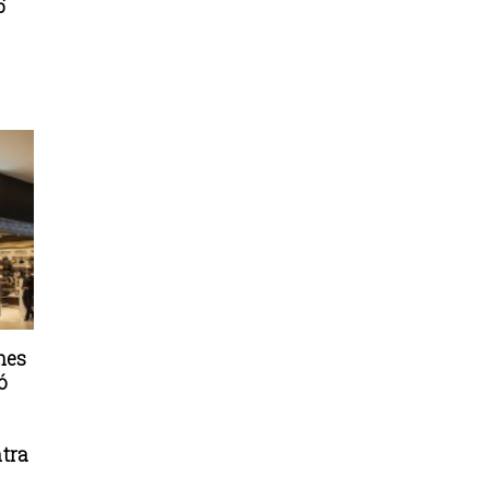
5
nes
ó
tra