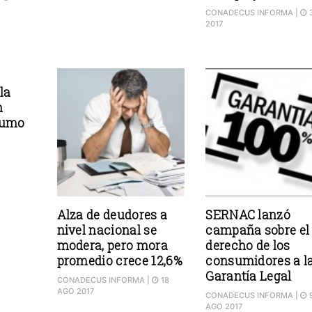
CONADECUS INFORMA
|
2017
la
n
sumo
Alza de deudores a
SERNAC lanzó
nivel nacional se
campaña sobre el
modera, pero mora
derecho de los
promedio crece 12,6%
consumidores a l
Garantía Legal
CONADECUS INFORMA
|
18
AGO 2017
CONADECUS INFORMA
|
AGO 2017