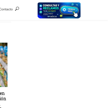
Contacto
 en
ión
u