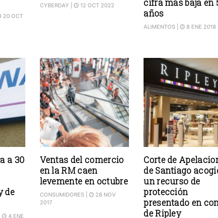
cifra más baja en 
CYBERDAY
|
12 OCT 2022
años
20 OCT
ALIMENTOS
|
8 ENE 2018
a a 30
Ventas del comercio
Corte de Apelacio
en la RM caen
de Santiago acogi
levemente en octubre
un recurso de
y de
protección
CONSUMIDORES
|
28 NOV
presentado en con
2017
de Ripley
|
4 ENE