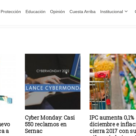
Protección
Educación
Opinión
Cuesta Arriba
Institucional
Cyber Monday: Casi
IPC aumenta 0,1%
uevo
550 reclamos en
diciembre e inflac
ca a
Sernac
cierra 2017 con s