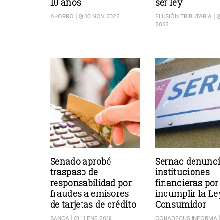
10 años
ser ley
AHORRO
|
10 NOV 2022
ELUSIÓN TRIBUTARIA
|
2022
Senado aprobó
Sernac denunci
traspaso de
instituciones
responsabilidad por
financieras por
fraudes a emisores
incumplir la Le
de tarjetas de crédito
Consumidor
BANCA
|
11 ENE 2018
CONADECUS INFORMA